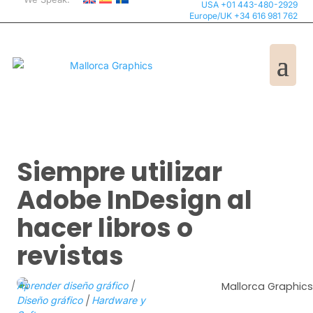
USA +01 443-480-2929
Europe/UK +34 616 981 762
Siempre utilizar
Adobe InDesign al
hacer libros o
revistas
Aprender diseño gráfico
|
Mallorca Graphics
Diseño gráfico
|
Hardware y