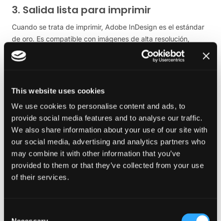
3. Salida lista para imprimir
Cuando se trata de imprimir, Adobe InDesign es el estándar
de oro. Es compatible con imágenes de alta resolución,
perfiles de color CMYK y ajustes precisos de sangrado y
recorte, lo que garantiza que su libro o revista tenga un
aspecto impecable en la impresión. InDesign también
exporta fácilmente archivos PDF listos para imprimir con
This website uses cookies
marcas de recorte y ajustes de color adecuados.
We use cookies to personalise content and ads, to
Aunque Canva ofrece opciones básicas de exportación a
provide social media features and to analyse our traffic.
PDF, se queda corto en lo que respecta a la impresión
We also share information about your use of our site with
profesional. Sus limitaciones de resolución, la falta de
our social media, advertising and analytics partners who
compatibilidad con CMYK y los ajustes de sangrado
may combine it with other information that you’ve
incoherentes pueden dar lugar a errores costosos. Si te
provided to them or that they’ve collected from your use
tomas en serio la producción de un libro o una revista
of their services.
impresos de alta calidad, InDesign es la única opción.
4. Dominio de la tipografía
Consent