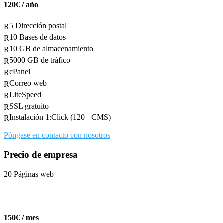
120€ / año
5 Dirección postal
R
10 Bases de datos
R
10 GB de almacenamiento
R
5000 GB de tráfico
R
cPanel
R
Correo web
R
LiteSpeed
R
SSL gratuito
R
Instalación 1:Click (120+ CMS)
R
Póngase en contacto con nosotros
Precio de empresa
20 Páginas web
150€ / mes