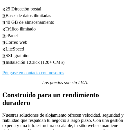
25 Dirección postal
R
Bases de datos ilimitadas
R
40 GB de almacenamiento
R
Tráfico ilimitado
R
cPanel
R
Correo web
R
LiteSpeed
R
SSL gratuito
R
Instalación 1:Click (120+ CMS)
R
Póngase en contacto con nosotros
Los precios son sin I.V.A.
Construido para un rendimiento
duradero
Nuestras soluciones de alojamiento ofrecen velocidad, seguridad y
fiabilidad que respaldan tu negocio a largo plazo. Con una gestión
experta y una infraestructura escalable, tu sitio web se mantiene