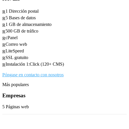
1 Dirección postal
R
5 Bases de datos
R
1 GB de almacenamiento
R
500 GB de tráfico
R
cPanel
R
Correo web
R
LiteSpeed
R
SSL gratuito
R
Instalación 1:Click (120+ CMS)
R
Póngase en contacto con nosotros
Más populares
Empresas
5 Páginas web