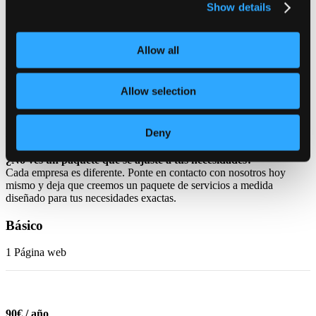
Show details
Mallorca Graphics garantiza que tu sitio web siga siendo fiable,
seguro y esté preparado para apoyar el crecimiento digital a largo
plazo de tu empresa.
Allow all
Alojamiento para sitios web más rápidos,
mayor seguridad y un crecimiento
Allow selection
empresarial imparable
Nuestros Packs Estándar
Deny
¿No ves un paquete que se ajuste a tus necesidades?
Cada empresa es diferente. Ponte en contacto con nosotros hoy
mismo y deja que creemos un paquete de servicios a medida
diseñado para tus necesidades exactas.
Básico
1 Página web
90€ / año