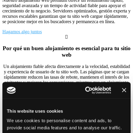
Nuestro alojamiento web premium ofrece un rendimiento rápido,
seguridad avanzada y un tiempo de actividad fiable para apoyar el
crecimiento de tu negocio. Servidores optimizados, gestión experta y
recursos escalables garantizan que tu sitio web cargue rápidamente,
se posicione mejor en los buscadores y permanezca en línea.
Hagamos algo juntos

Por qué un buen alojamiento es esencial para tu sitio
web
Un alojamiento fiable afecta directamente a la velocidad, estabilidad
y experiencia de usuario de tu sitio web. Las páginas que se cargan
rápidamente reducen las tasas de rebote, mantienen el interés de los
visitantes y mejoran las conversiones, mientras que un alojamiento
lento o inestable puede costarte tráfico y credibilidad.
Un buen alojamiento también es fundamental para la seguridad y la
protección de datos. Los entornos de alojamiento profesionales
incluyen cortafuegos, copias de seguridad periódicas y supervisión
This website uses cookies
que ayudan a proteger tu sitio web de las ciberamenazas, la pérdida
de datos y los tiempos de inactividad inesperados.
We use cookies to personalise content and ads, to
provide social media features and to analyse our traffic.
Por último, un alojamiento de calidad favorece el crecimiento a largo