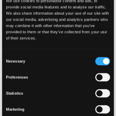
We use cookies to personalise content and ads, to
con sus mensajes, su servicio de atención al cliente y su
provide social media features and to analyse our traffic.
oferta de productos para ofrecer una experiencia de marca
We also share information about your use of our site with
coherente y completa.
our social media, advertising and analytics partners who
may combine it with other information that you’ve
Superar los retos del diseño
provided to them or that they’ve collected from your use
Crear un diseño que realmente distinga a su marca es una
of their services.
tarea importante que requiere una cuidadosa consideración
y planificación estratégica. Aunque puede presentar
dificultades en el camino, si se aborda con la mentalidad
Consent
Necessary
adecuada y se reúne a un equipo cualificado, estos
Selection
obstáculos pueden transformarse en valiosas oportunidades
de expansión e innovación.
Preferences
Encontrar el equipo de diseño
adecuado
Statistics
Tanto los equipos de diseño internos como las agencias
externas ofrecen ventajas únicas. Los equipos internos
Marketing
tienen un profundo conocimiento de la cultura y los valores