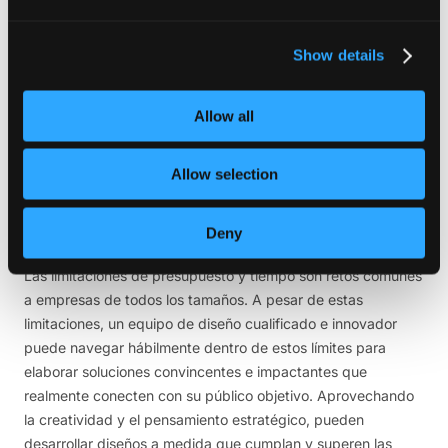
de la empresa, lo que garantiza una perfecta alineación con
la identidad de la marca. Por otro lado, las agencias externas
Show details
aportan nuevas perspectivas y conocimientos
especializados al trabajar con una amplia gama de clientes.
Allow all
En última instancia, el éxito del diseño radica en traducir
eficazmente su visión en un diseño convincente y cohesivo
que resuene con su público objetivo.
Allow selection
Equilibrar la creatividad con las
Deny
limitaciones
Las limitaciones de presupuesto y tiempo son retos comunes
a empresas de todos los tamaños. A pesar de estas
limitaciones, un equipo de diseño cualificado e innovador
puede navegar hábilmente dentro de estos límites para
elaborar soluciones convincentes e impactantes que
realmente conecten con su público objetivo. Aprovechando
la creatividad y el pensamiento estratégico, pueden
desarrollar diseños a medida que cumplan y superen las