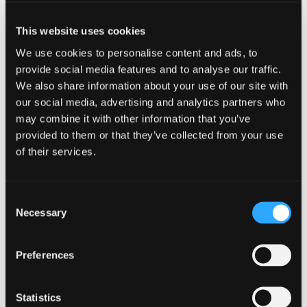
Tanto si utiliza Windows, macOS, Linux, iOS o Android,
NordPass garantiza una sincronización perfecta en todos
This website uses cookies
sus dispositivos. Incluso puede acceder a su bóveda a
We use cookies to personalise content and ads, to
través de un navegador web, por lo que es increíblemente
provide social media features and to analyse our traffic.
versátil.
We also share information about your use of our site with
Informes de salud de contraseñas
our social media, advertising and analytics partners who
may combine it with other information that you’ve
NordPass te ayuda a evaluar la fortaleza de tus contraseñas
provided to them or that they’ve collected from your use
con su función de salud de contraseñas. Identifica las
of their services.
contraseñas débiles, reutilizadas o antiguas y te ofrece
sugerencias para mejorarlas, mejorando tu seguridad digital
general.
Consent
Necessary
Selection
Almacenamiento seguro de artículos
Más allá de las contraseñas, NordPass te permite almacenar
Preferences
datos confidenciales como detalles de tarjetas de crédito,
notas seguras e información personal en un entorno
Statistics
altamente seguro. Esta función es crucial en un gestor de