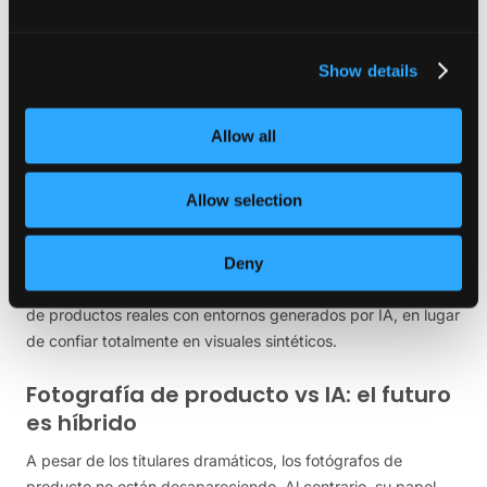
alterado, las etiquetas pueden parecer incorrectas o las
proporciones pueden cambiar. Mantener la precisión de la
Show details
marca requiere un control cuidadoso y una edición
profesional.
Allow all
Otra limitación es la autenticidad. Algunos públicos todavía
pueden reconocer cuando una imagen parece demasiado
artificial. Aunque la IA está mejorando rápidamente,
Allow selection
conseguir un realismo natural sigue requiriendo experiencia y
refinamiento.
Deny
Por esta razón, muchas marcas combinan ahora fotografías
de productos reales con entornos generados por IA, en lugar
de confiar totalmente en visuales sintéticos.
Fotografía de producto vs IA: el futuro
es híbrido
A pesar de los titulares dramáticos, los fotógrafos de
producto no están desapareciendo. Al contrario, su papel