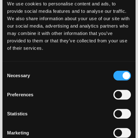
We use cookies to personalise content and ads, to
múltiples variaciones de una escena en cuestión de minutos.
provide social media features and to analyse our traffic.
Para los equipos de marketing que necesitan
We also share information about your use of our site with
constantemente imágenes frescas para anuncios, redes
our social media, advertising and analytics partners who
sociales y sitios web, esta velocidad tiene un valor
may combine it with other information that you’ve
incalculable.
provided to them or that they’ve collected from your use
El coste es otro factor importante. Una vez establecido el
of their services.
flujo de trabajo, la IA permite a las marcas crear docenas de
visuales por el coste de una sola sesión.
Consent
La IA también proporciona una libertad creativa que sería
Necessary
Selection
difícil conseguir en la vida real. Los productos pueden
aparecer en lugares exóticos, entornos estacionales o
Preferences
interiores perfectamente decorados sin salir nunca del
estudio.
Statistics
Sin embargo, la IA no es perfecta.
Uno de los retos es la precisión. Si el modelo de IA no está
Marketing
bien guiado, el producto puede aparecer ligeramente