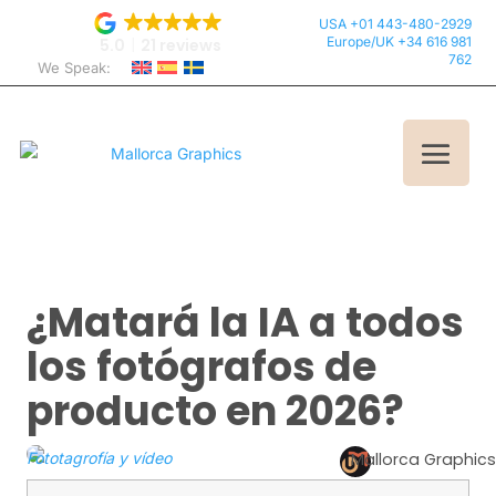
USA +01 443-480-2929
Europe/UK +34 616 981
5.0
21 reviews
762
We Speak:
¿Matará la IA a todos
los fotógrafos de
producto en 2026?
Fototagrofía y vídeo
Mallorca Graphics