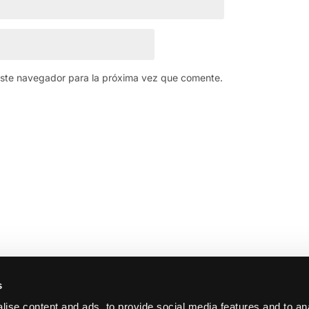
este navegador para la próxima vez que comente.
s
ise content and ads, to provide social media features and to an