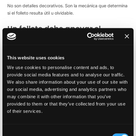
No son detalles decorativos. Son la mecánica que determina
si el folleto resulta útil u olvidable.
Un folleto debe apoyar el
recorrido más amplio del cliente
Un folleto nunca debe existir de forma aislada. Debe
conectar con el resto de tu ecosistema de marketing. Si
This website uses cookies
alguien lee tu folleto y se interesa por él, el siguiente paso
We use cookies to personalise content and ads, to
debe ser fácil. Por eso los mejores folletos actúan como
provide social media features and to analyse our traffic.
puentes entre los puntos de contacto offline y online.
We also share information about your use of our site with
our social media, advertising and analytics partners who
Por ejemplo, un folleto puede presentar un servicio y luego
may combine it with other information that you’ve
dirigir al lector a una página de servicio más detallada.
provided to them or that they’ve collected from your use
También puede reforzar el contenido que ya han visto en
of their services.
otros lugares, como tu sitio web, las redes sociales o los
materiales de la marca. Cuando la comunicación impresa y la
digital están alineadas, la marca parece más fuerte y
Consent
coherente.