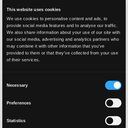
primera impresión lo es todo. Si su sitio web no está actualizado, lo
más probable es que hagan clic y visiten el sitio de la competencia.
This website uses cookies
Por eso necesita contratos de servicios si no tiene tiempo o no sabe
cómo hacerlo.
We use cookies to personalise content and ads, to
provide social media features and to analyse our traffic.
#Nº 1 Compatibilidad móvil y capacidad de
We also share information about your use of our site with
respuesta
our social media, advertising and analytics partners who
Sus clientes potenciales proceden de todo tipo de dispositivos y, para
may combine it with other information that you’ve
ofrecerles la mejor experiencia, su sitio web debe ser responsivo y
provided to them or that they’ve collected from your use
tener un aspecto fabuloso independientemente del dispositivo en el
of their services.
que lo estén viendo. Si su sitio no es responsivo, ahora es el
momento de cambiarlo. Y si empiezas desde cero, diseña tu sitio
web teniendo en cuenta la capacidad de respuesta desde el principio.
Recuerde que, en los contratos de servicios, debe ser rápido y
Consent
preciso con los clientes.
Necessary
Selection
#2 Navegación fácil y atractiva
Preferences
La navegación de su sitio web será una de las primeras cosas en las
que se fijen sus clientes potenciales. Debe ser fácil de usar e intuitiva
para que encuentren lo que buscan sin problemas. Recuerde que la
barra de navegación debe colocarse en un lugar fácilmente visible,
Statistics
normalmente en la parte superior de la página. Y las
páginas más