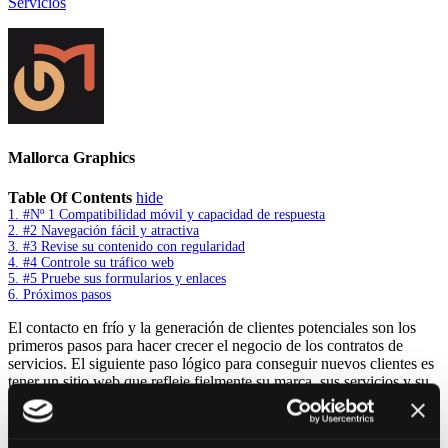
Servicios
Mallorca Graphics
Table Of Contents
hide
1.
#Nº 1 Compatibilidad móvil y capacidad de respuesta
2.
#2 Navegación fácil y atractiva
3.
#3 Revise su contenido con regularidad
4.
#4 Controle su tráfico web
5.
#5 Pruebe sus formularios y enlaces
6.
Próximos pasos
El contacto en frío y la generación de clientes potenciales son los
primeros pasos para hacer crecer el negocio de los contratos de
servicios. El siguiente paso lógico para conseguir nuevos clientes es
tener un sitio web que refleje fielmente su marca, sus servicios y su
propuesta de valor. No sólo eso, sino que su sitio web también debe
estar actualizado con los últimos cambios en su sector, ofertas de
productos y noticias de la empresa. En el mundo empresarial, la