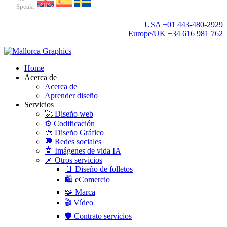
Speak:
USA +01 443-480-2929
Europe/UK +34 616 981 762
Home
Acerca de
Acerca de
Aprender diseño
Servicios
🚀 Diseño web
⚙️ Codificación
🎨 Diseño Gráfico
💬 Redes sociales
🤖 Imágenes de vida IA
📌 Otros servicios
📄 Diseño de folletos
🛍️ eComercio
🧩 Marca
🎬 Vídeo
🛡️ Contrato servicios