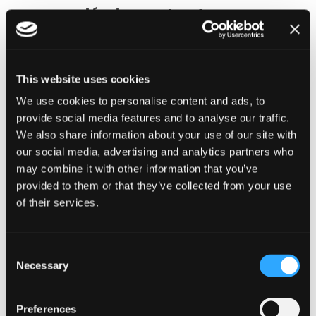
conversión importante
A diferencia de una tienda física, los clientes online no
pueden ver ni tocar el producto. Esto significa que la
confianza desempeña un papel mucho más importante en el
This website uses cookies
proceso de toma de decisiones.
We use cookies to personalise content and ads, to
provide social media features and to analyse our traffic.
Si un sitio web parece poco profesional, incompleto o
We also share information about your use of our site with
incoherente, incluso un buen producto puede tener
our social media, advertising and analytics partners who
dificultades para venderse. En cambio, un sitio bien
may combine it with other information that you’ve
estructurado y fiable puede aumentar significativamente los
provided to them or that they’ve collected from your use
índices de conversión.
of their services.
La confianza puede reforzarse mediante:
diseño limpio y coherente
Consent
información de contacto clara
Necessary
Selection
políticas transparentes
testimonios o reseñas
Preferences