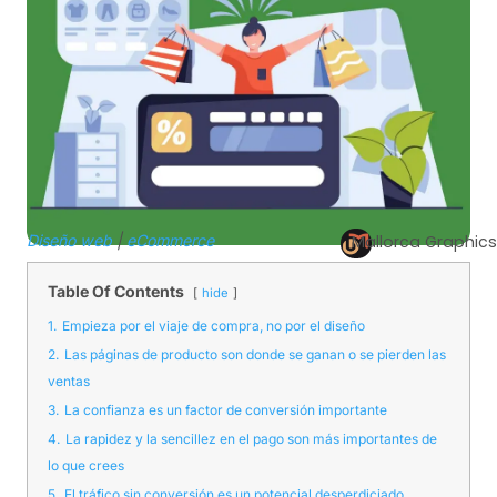
Diseño web
|
eCommerce
Mallorca Graphics
Table Of Contents
hide
1.
Empieza por el viaje de compra, no por el diseño
2.
Las páginas de producto son donde se ganan o se pierden las
ventas
3.
La confianza es un factor de conversión importante
4.
La rapidez y la sencillez en el pago son más importantes de
lo que crees
5.
El tráfico sin conversión es un potencial desperdiciado