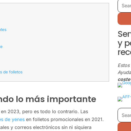
ntes
Ser
y 
te
re
Estos 
Ayuda
s de folletos
coste 
endo lo más importante
 en 2023, pero es todo lo contrario. Las
es de yenes
en folletos promocionales en 2021.
les y correos electrónicos sin ni siquiera