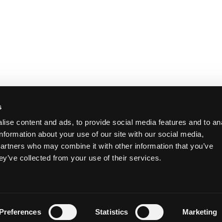
s
ise content and ads, to provide social media features and to an
information about your use of our site with our social media,
partners who may combine it with other information that you’ve
Sitio creado por Mallorca Graphics
ey’ve collected from your use of their services.
©
Mallorca Graphics. Todos los derechos reservados.
English
(
Inglés
)
Español
Preferences
Statistics
Marketing